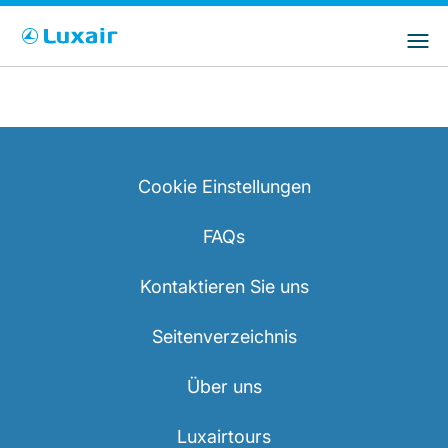
Bitte wählen Sie das Land Ihres Wohnsitzes
LuxairGroup Sites
und Ihre bevorzugte Sprache
Wohnsitz
Bevorzugte Sprache
Deutsch
Cookie Einstellungen
FAQs
Kontaktieren Sie uns
LuxairTours
Seitenverzeichnis
Über uns
Luxairtours