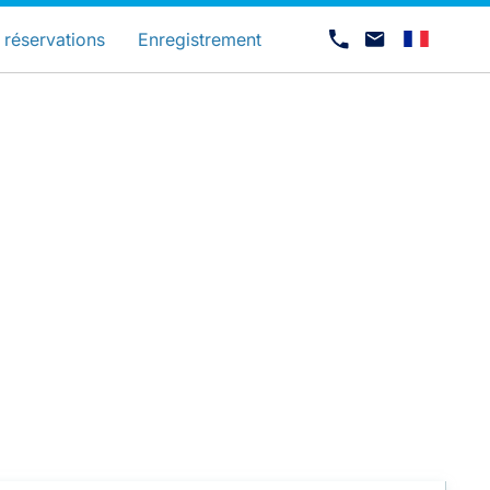
és
 réservations
Enregistrement
Carrières chez Luxair