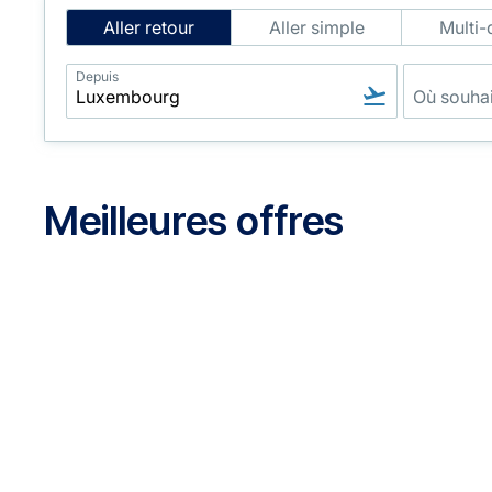
Intelligent
Aller retour
Aller simple
Multi-
Flight
Search
Depuis
Meilleures offres