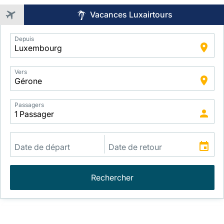
Vacances Luxairtours
Application
Depuis
Intelligent
Package
Search
Vers
Passagers
Rechercher