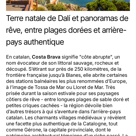
Terre natale de Dalí et panoramas de
rêve, entre plages dorées et arrière-
pays authentique
En catalan,
Costa Brava
signifie "côte abrupte", un
nom évocateur de son littoral sauvage, rocheux et
découpé. S’étirant sur près de 250 kilomètres, de la
frontière française jusqu’à Blanes, elle abrite certaines
des stations balnéaires les plus renommées d’Europe,
à l’image de Tossa de Mar ou Lloret de Mar. Très
prisée durant la saison estivale pour ses paysages
côtiers de rêve - entre longues plages de sable doré et
petites criques cachées - la région dévoile bien
d’autres trésors à qui s’aventure dans l’arrière-pays
catalan. Les charmants villages médiévaux y révèlent
une facette plus authentique de la Catalogne, tout
comme Gérone, la capitale provinciale, dont le
patrimoine architectural témoigne d’un riche passé. La