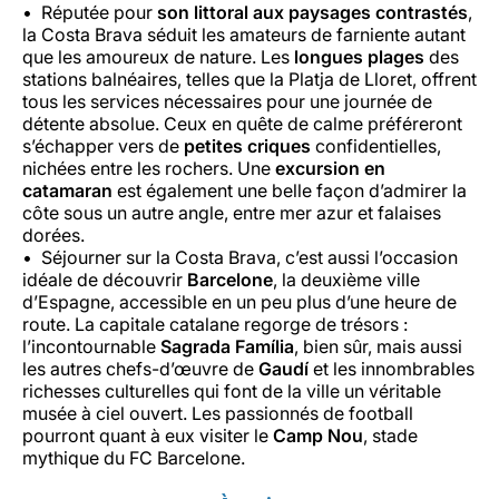
Réputée pour
son littoral aux paysages contrastés
,
la Costa Brava séduit les amateurs de farniente autant
que les amoureux de nature. Les
longues plages
des
stations balnéaires, telles que la Platja de Lloret, offrent
tous les services nécessaires pour une journée de
détente absolue. Ceux en quête de calme préféreront
s’échapper vers de
petites criques
confidentielles,
nichées entre les rochers. Une
excursion en
catamaran
est également une belle façon d’admirer la
côte sous un autre angle, entre mer azur et falaises
dorées.
Séjourner sur la Costa Brava, c’est aussi l’occasion
idéale de découvrir
Barcelone
, la deuxième ville
d’Espagne, accessible en un peu plus d’une heure de
route. La capitale catalane regorge de trésors :
l’incontournable
Sagrada Família
, bien sûr, mais aussi
les autres chefs-d’œuvre de
Gaudí
et les innombrables
richesses culturelles qui font de la ville un véritable
musée à ciel ouvert. Les passionnés de football
pourront quant à eux visiter le
Camp Nou
, stade
mythique du FC Barcelone.