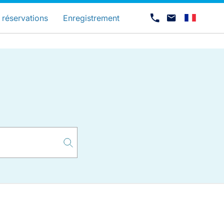
és
 réservations
Enregistrement
Carrières chez Luxair