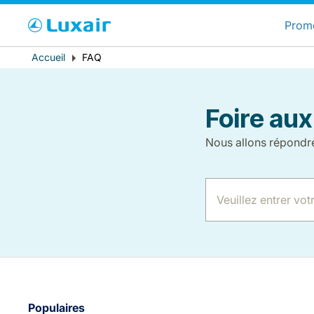
C
Prom
Message
Fil
Accueil
FAQ
Pays de résidence
d'erreur
d'Ariane
Foire aux
Nous allons répondr
LuxairTours
Populaires