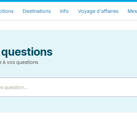
hoisissez votre pays et langue préfér
LuxairGroup Sites
otions
Destinations
Info
Voyage d'affaires
Mes
Langue préférée
Français
 questions
e à vos questions
LuxairGroup