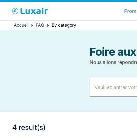
C
Prom
Message
Fil
Accueil
FAQ
By category
Pays de résidence
d'erreur
d'Ariane
Foire aux
Nous allons répondr
LuxairTours
4 result(s)