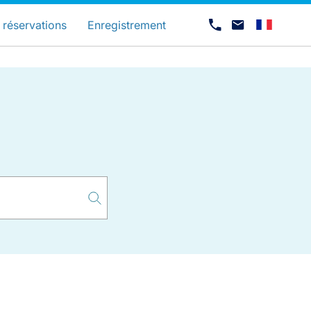
és
 réservations
Enregistrement
Carrières chez Luxair