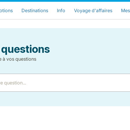
hoisissez votre pays et langue préfér
LuxairGroup Sites
otions
Destinations
Info
Voyage d'affaires
Mes
Langue préférée
Français
 questions
e à vos questions
LuxairGroup