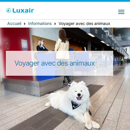
Choisissez votre pays et langue préférés
LuxairGroup Sites
Pays de résidence
Langue préférée
Accueil
Informations
Voyager avec des animaux
Fil
d'Ariane
Français
Voyager avec des animaux
LuxairTours