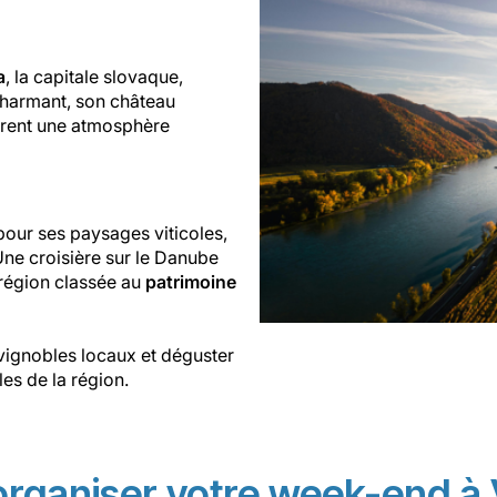
a
, la capitale slovaque,
 charmant, son château
ffrent une atmosphère
 pour ses paysages viticoles,
Une croisière sur le Danube
région classée au
patrimoine
vignobles locaux et déguster
les de la région.
organiser votre week-end à