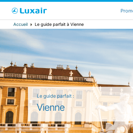
C
Prom
Fil
Accueil
Le guide parfait à Vienne
Pays de résidence
d'Ariane
Le guide parfait :
LuxairTours
Vienne