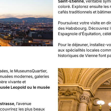
Saint-Étienne
, véritable sym
coloré. Explorez ensuite les 
cafés traditionnels et bâtime
Poursuivez votre visite en d
des Habsbourg. Découvrez le
Espagnole d’Équitation, célè
Pour le déjeuner, installez-
aux spécialités locales com
historiques de Vienne font part
usées, le MuseumsQuartier,
e musées modernes, galeries
hère vivante et
musée Leopold ou le musée
strasse
, l’avenue
couvrirez les plus beaux