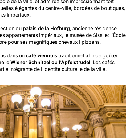
bole de la ville, et admirez son impressionnant toit
ruelles élégantes du centre-ville, bordées de boutiques,
nts impériaux.
irection du
palais de la Hofburg
, ancienne résidence
s appartements impériaux, le musée de Sissi et l’École
bre pour ses magnifiques chevaux lipizzans.
vous dans un
café viennois
traditionnel afin de goûter
me le
Wiener Schnitzel ou l’Apfelstrudel
. Les cafés
ie intégrante de l’identité culturelle de la ville.