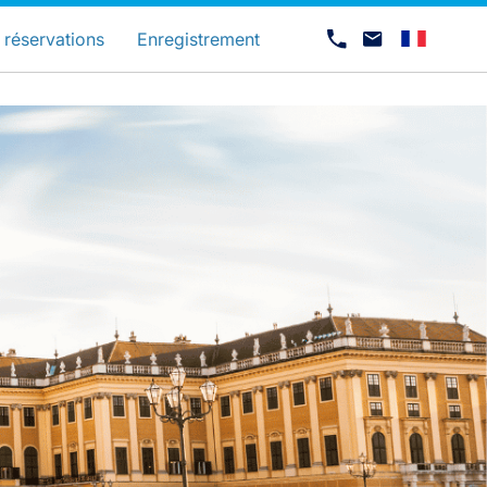
és
 réservations
Enregistrement
Carrières chez Luxair