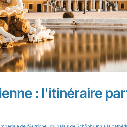
nne : l'itinéraire parf
 impériale de l'Autriche : du palais de Schönbrunn à la cathéd