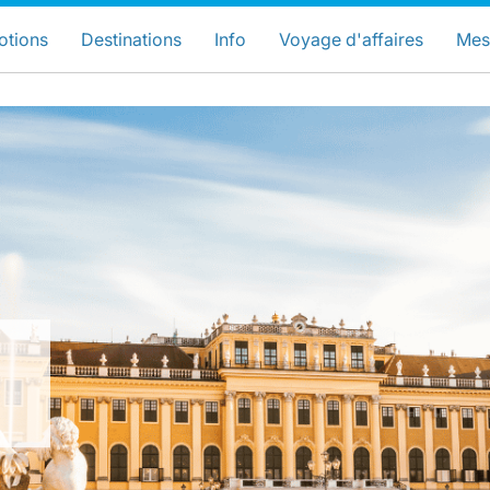
hoisissez votre pays et langue préfér
LuxairGroup Sites
otions
Destinations
Info
Voyage d'affaires
Mes
Langue préférée
Français
LuxairGroup