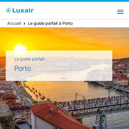
Choisissez votre pays et langue préférés
LuxairGroup Sites
Pays de résidence
Langue préférée
Accueil
Le guide parfait à Porto
Fil
d'Ariane
Français
Le guide parfait :
Porto
LuxairTours