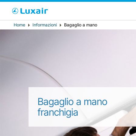
Cho
Breadcrumb
Home
Informazioni
Bagaglio a mano
Paese di residenza
Bagaglio a mano
LuxairTours
franchigia