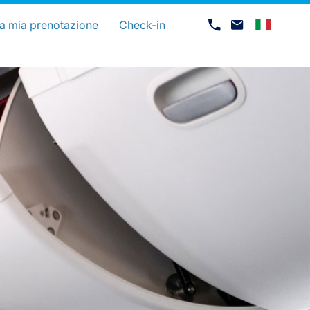
uage
a mia prenotazione
Check-in
Opportunità di lavoro con Luxair