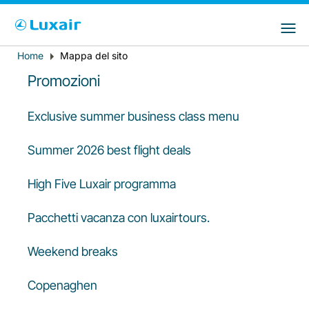
Choose your preferred country and
Siti LuxairGroup
language
Home
Mappa del sito
Breadcrumb
Paese di residenza
Preferred language
Promozioni
Italiano
Exclusive summer business class menu
Summer 2026 best flight deals
High Five Luxair programma
Pacchetti vacanza con luxairtours.
LuxairTours
Weekend breaks
Copenaghen