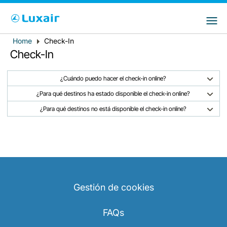
Choose your preferred country and
Sitios de LuxairGroup
language
Home
Check-In
Breadcrumb
País de residencia
Preferred language
Check-In
Español
¿Cuándo puedo hacer el check-in online?
¿Para qué destinos ha estado disponible el check-in online?
¿Para qué destinos no está disponible el check-in online?
LuxairTours
Gestión de cookies
FAQs