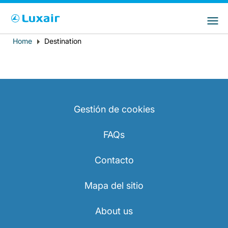
Choose your preferred country and
Sitios de LuxairGroup
language
Home
Destination
Breadcrumb
País de residencia
Preferred language
Español
Gestión de cookies
FAQs
Contacto
LuxairTours
Mapa del sitio
About us