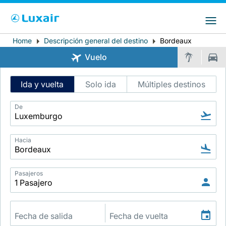
Choose your preferred country and
Sitios de LuxairGroup
language
Home
Descripción general del destino
Bordeaux
Breadcrumb
País de residencia
Preferred language
Vuelo
Español
Intelligent
Ida y vuelta
Solo ida
Múltiples destinos
Flight
Search
De
Hacia
LuxairTours
Pasajeros