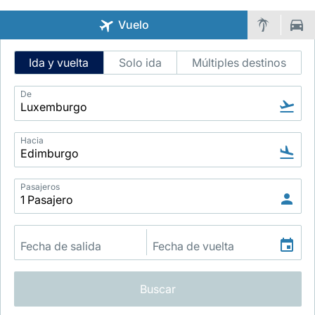
Vuelo
Intelligent
Ida y vuelta
Solo ida
Múltiples destinos
Flight
Search
De
Grupo Luxair
Hacia
Pasajeros
Buscar