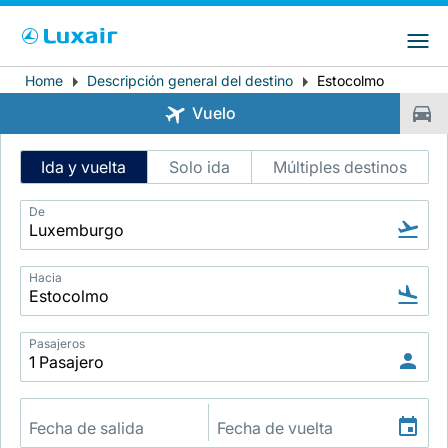
Choose your preferred country and
Sitios de LuxairGroup
language
Home
Descripción general del destino
Estocolmo
Breadcrumb
País de residencia
Preferred language
Vuelo
Español
Intelligent
Ida y vuelta
Solo ida
Múltiples destinos
Flight
Search
De
Hacia
LuxairTours
Pasajeros