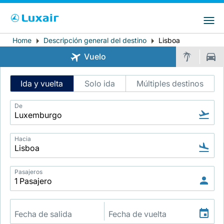
Choose your preferred country and
Sitios de LuxairGroup
language
Home
Descripción general del destino
Lisboa
Breadcrumb
País de residencia
Preferred language
Vuelo
Español
Intelligent
Ida y vuelta
Solo ida
Múltiples destinos
Flight
Search
De
Hacia
LuxairTours
Pasajeros