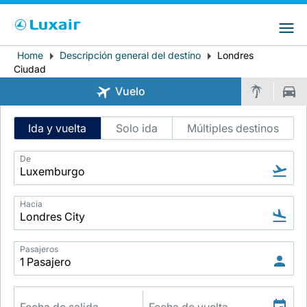
Choose your preferred country and
Sitios de LuxairGroup
language
Home
Descripción general del destino
Londres
Breadcrumb
País de residencia
Preferred language
Ciudad
Vuelo
Español
Intelligent
Ida y vuelta
Solo ida
Múltiples destinos
Flight
Search
De
Hacia
LuxairTours
Pasajeros