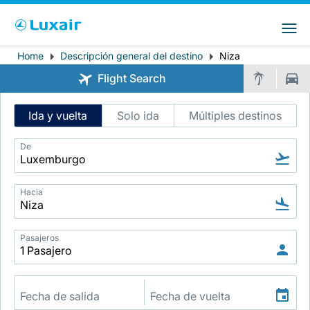
Choose your preferred country and
Sitios de LuxairGroup
language
Home
Descripción general del destino
Niza
Breadcrumb
País de residencia
Preferred language
Flight Search
Español
Intelligent
Ida y vuelta
Solo ida
Múltiples destinos
Flight
Search
De
Hacia
LuxairTours
Pasajeros