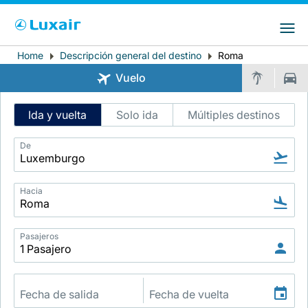
Choose your preferred country and
Sitios de LuxairGroup
language
Home
Descripción general del destino
Roma
Breadcrumb
País de residencia
Preferred language
Vuelo
Español
Intelligent
Ida y vuelta
Solo ida
Múltiples destinos
Flight
Search
De
Hacia
LuxairTours
Pasajeros