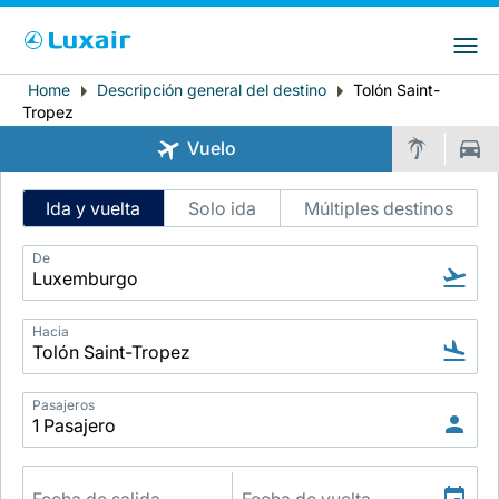
Choose your preferred country and
Sitios de LuxairGroup
language
Home
Descripción general del destino
Tolón Saint-
Breadcrumb
País de residencia
Preferred language
Tropez
Vuelo
Español
Intelligent
Ida y vuelta
Solo ida
Múltiples destinos
Flight
Search
De
Hacia
LuxairTours
Pasajeros