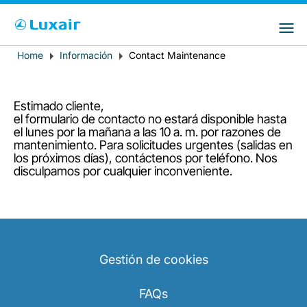
Choose your preferred country and
Sitios de LuxairGroup
language
Home
Información
Contact Maintenance
Breadcrumb
País de residencia
Preferred language
Español
Estimado cliente,
el formulario de contacto no estará disponible hasta
el lunes por la mañana a las 10 a. m. por razones de
mantenimiento. Para solicitudes urgentes (salidas en
los próximos días), contáctenos por teléfono. Nos
disculpamos por cualquier inconveniente.
LuxairTours
Gestión de cookies
FAQs