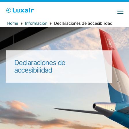
Choose your preferred country and
Sitios de LuxairGroup
language
Home
Información
Declaraciones de accesibilidad
Breadcrumb
País de residencia
Preferred language
Español
Declaraciones de
accesibilidad
LuxairTours