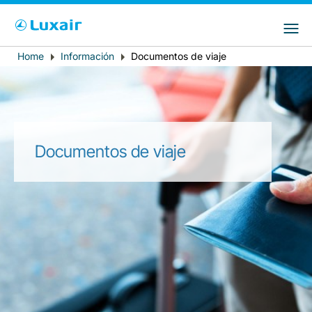
Choose your preferred country and
Sitios de LuxairGroup
language
Home
Información
Documentos de viaje
Breadcrumb
País de residencia
Preferred language
Español
Documentos de viaje
LuxairTours