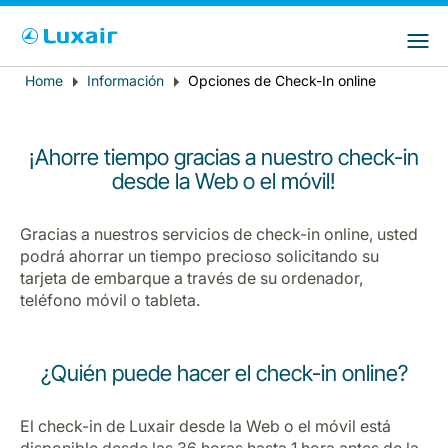
Choose your preferred country and
Sitios de LuxairGroup
language
Home
Información
Opciones de Check-In online
Breadcrumb
País de residencia
Preferred language
Español
¡Ahorre tiempo gracias a nuestro check-in
desde la Web o el móvil!
Gracias a nuestros servicios de check-in online, usted
podrá ahorrar un tiempo precioso solicitando su
tarjeta de embarque a través de su ordenador,
teléfono móvil o tableta.
LuxairTours
¿Quién puede hacer el check-in online?
El check-in de Luxair desde la Web o el móvil está