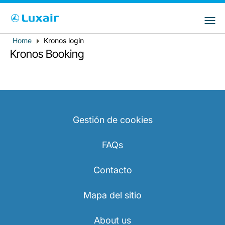
Choose your preferred country and
Sitios de LuxairGroup
language
Home
Kronos login
Breadcrumb
País de residencia
Preferred language
Kronos Booking
Español
Gestión de cookies
FAQs
LuxairTours
Contacto
Mapa del sitio
About us