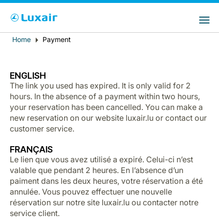
Choose your preferred country and
Sitios de LuxairGroup
language
Home
Payment
Breadcrumb
País de residencia
Preferred language
Español
ENGLISH
The link you used has expired. It is only valid for 2
hours. In the absence of a payment within two hours,
your reservation has been cancelled. You can make a
new reservation on our website luxair.lu or contact our
customer service.
FRANÇAIS
Le lien que vous avez utilisé a expiré. Celui-ci n’est
LuxairTours
valable que pendant 2 heures. En l’absence d’un
paiment dans les deux heures, votre réservation a été
annulée. Vous pouvez effectuer une nouvelle
réservation sur notre site luxair.lu ou contacter notre
service client.