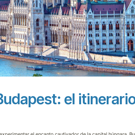
udapest: el itinerario
experimentar el encanto cautivador de la capital húngara. B