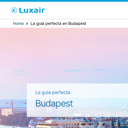
Cho
Breadcrumb
Home
La guía perfecta en Budapest
País de residencia
La guía perfecta:
LuxairTours
Budapest