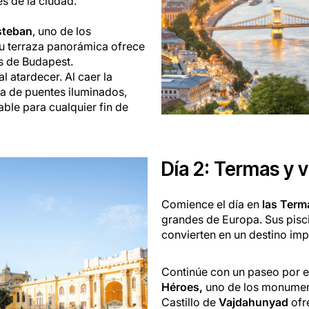
s de la ciudad.
Esteban
, uno de los
u terraza panorámica ofrece
os de Budapest.
l atardecer. Al caer la
ma de puentes iluminados,
ble para cualquier fin de
Día 2: Termas y v
Comience el día en
las Term
grandes de Europa. Sus piscin
convierten en un destino imp
Continúe con un paseo por el
Héroes,
uno de los monument
Castillo de
Vajdahunyad
ofr