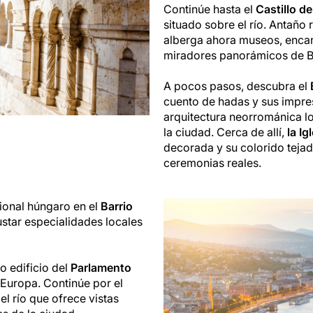
Continúe hasta el
Castillo d
situado sobre el río. Antaño r
alberga ahora museos, encan
miradores panorámicos de Bud
A pocos pasos, descubra el
cuento de hadas y sus impre
arquitectura neorrománica lo
la ciudad. Cerca de allí,
la Ig
decorada y su colorido tejado
ceremonias reales.
ional húngaro en el
Barrio
star especialidades locales
o edificio del
Parlamento
 Europa. Continúe por el
el río que ofrece vistas