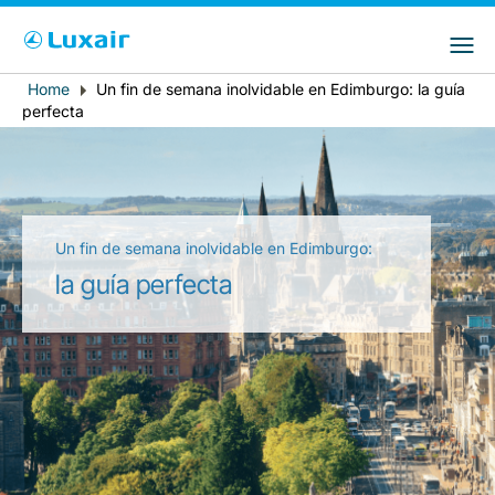
Choose your preferred country and
Sitios de LuxairGroup
language
Home
Un fin de semana inolvidable en Edimburgo: la guía
Breadcrumb
País de residencia
Preferred language
perfecta
Español
Un fin de semana inolvidable en Edimburgo:
la guía perfecta
LuxairTours