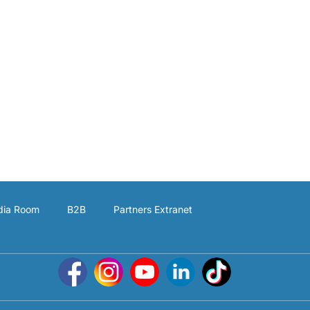
ia Room
B2B
Partners Extranet