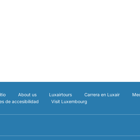
tio
About us
Luxairtours
Carrera en Luxair
Med
es de accesibilidad
Visit Luxembourg