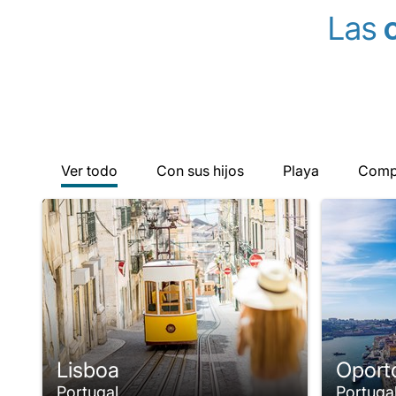
Las
Ver todo
Con sus hijos
Playa
Comp
Lisboa
Oport
Portugal
Portuga