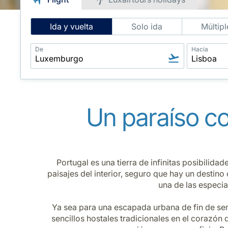
Intelligent
Ida y vuelta
Solo ida
Múltipl
Flight
Search
De
Hacia
Un paraíso co
Portugal es una tierra de infinitas posibilidad
paisajes del interior, seguro que hay un destin
una de las especia
Ya sea para una escapada urbana de fin de sem
sencillos hostales tradicionales en el corazón