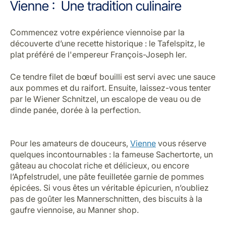
par le cannelé, une pâtisserie sucrée aux arômes de
rhum et de vanille.
Partout en
France
, vous pouvez commencer votre
journée avec un croissant au beurre, déguster un
copieux bœuf bourguignon à midi et terminer votre
soirée avec un plateau de fromages et un bon verre de
vin rouge, ce qui n'est pas si mal, non ?
Si vous êtes sur la Côte d’Azur, à
Toulon ou Saint-
Tropez
, ne manquez pas la tarte tropézienne, une
brioche douce garnie d’une crème onctueuse, une
vraie gourmandise. Et bien sûr, aucun voyage en
France n'est complet sans le décadent Mille-feuille, un
délice de pâte feuilletée et de crème pâtissière.
Petit secret : Saviez-vous que Paris a été élue meilleure
destination culinaire en 2023 ? Un titre qui ne surprend
personne !