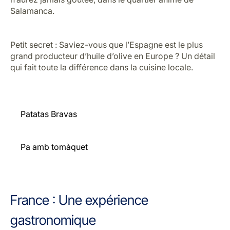
Accompagnez votre repas de boissons espagnoles
traditionnelles, telles que la sangria blanche ou rouge,
et terminez votre soirée par un dessert sucré à base de
turrón.
Si vous vous rendez à
Madrid
, offrez-vous une pause
sucrée avec la meilleure tarte au chocolat que vous
n’aurez jamais goûtée, dans le quartier animé de
Salamanca.
Petit secret : Saviez-vous que l’Espagne est le plus
grand producteur d’huile d’olive en Europe ? Un détail
qui fait toute la différence dans la cuisine locale.