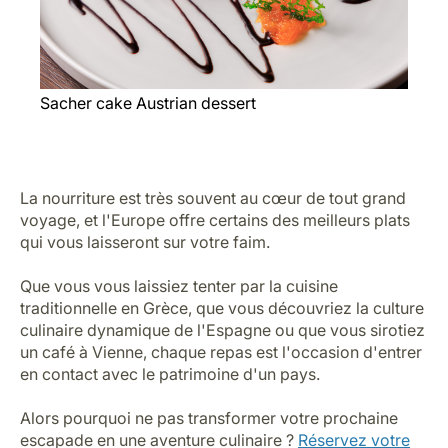
French dessert tropezienne
Vienne : Une tradition culinaire
Commencez votre expérience viennoise par la
découverte d’une recette historique : le Tafelspitz, le
plat préféré de l'empereur François-Joseph Ier.
Ce tendre filet de bœuf bouilli est servi avec une sauce
aux pommes et du raifort. Ensuite, laissez-vous tenter
par le Wiener Schnitzel, un escalope de veau ou de