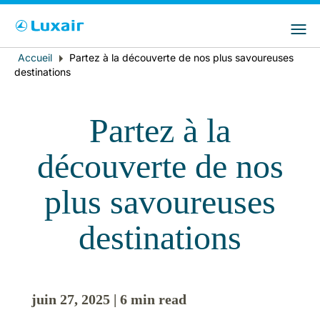
Choisissez votre pays et langue préférés
LuxairGroup Sites
Pays de résidence
Langue préférée
Accueil
Partez à la découverte de nos plus savoureuses
Fil
destinations
d'Ariane
Français
Partez à la
découverte de nos
plus savoureuses
destinations
LuxairTours
juin 27, 2025 | 6 min read