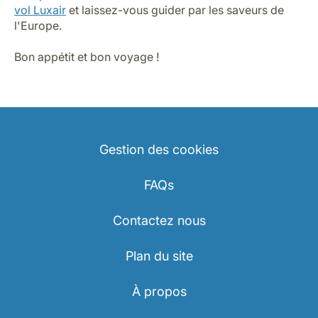
dinde panée, dorée à la perfection.
Pour les amateurs de douceurs,
Vienne
vous réserve
quelques incontournables : la fameuse Sachertorte, un
gâteau au chocolat riche et délicieux, ou encore
l’Apfelstrudel, une pâte feuilletée garnie de pommes
épicées. Si vous êtes un véritable épicurien, n’oubliez
pas de goûter les Mannerschnitten, des biscuits à la
gaufre viennoise, au Manner shop.
Et bien sûr, pour compléter cette expérience
gourmande, rien de mieux qu’un traditionnel café
Melange, incontournable dans la culture viennoise.
Petit secret : Saviez-vous que le croissant vient en
réalité de Vienne et non de France ?