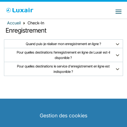
Choisissez votre pays et langue préférés
LuxairGroup Sites
Pays de résidence
Langue préférée
Accueil
Check-In
Fil
Enregistrement
d'Ariane
Français
Quand puis-je réaliser mon enregistrement en ligne ?
Pour quelles destinations l’enregistrement en ligne de Luxair est-il
disponible ?
Pour quelles destinations le service d'enregistrement en ligne est
indisponible ?
LuxairTours
Gestion des cookies