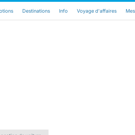
hoisissez votre pays et langue préfér
LuxairGroup Sites
otions
Destinations
Info
Voyage d'affaires
Mes
Langue préférée
Français
LuxairGroup