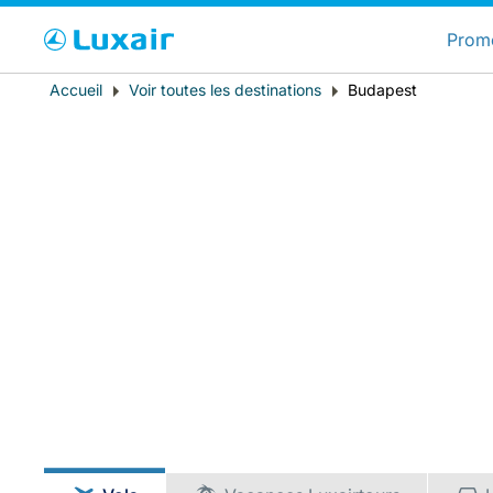
C
Prom
Fil
Accueil
Voir toutes les destinations
Budapest
Pays de résidence
d'Ariane
LuxairTours