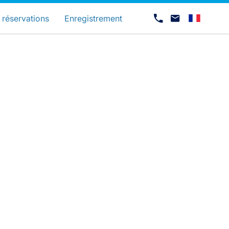
és
 réservations
Enregistrement
Carrières chez Luxair