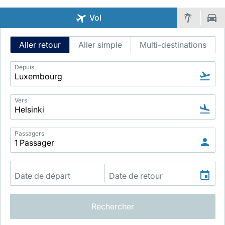
Vol
Intelligent
Aller retour
Aller simple
Multi-destinations
Flight
Search
Depuis
LuxairGroup
Vers
Passagers
Rechercher