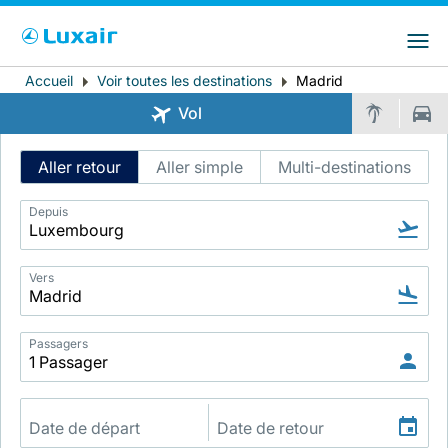
Choisissez votre pays et langue préférés
LuxairGroup Sites
Pays de résidence
Langue préférée
Accueil
Voir toutes les destinations
Madrid
Fil
Vol
d'Ariane
Français
Intelligent
Aller retour
Aller simple
Multi-destinations
Flight
Search
Depuis
Vers
LuxairTours
Passagers