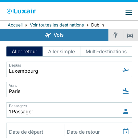
Choisissez votre pays et langue préférés
LuxairGroup Sites
Pays de résidence
Langue préférée
Accueil
Voir toutes les destinations
Dublin
Fil
Vols
d'Ariane
Français
Intelligent
Aller retour
Aller simple
Multi-destinations
Flight
Search
Depuis
Vers
LuxairTours
Passagers