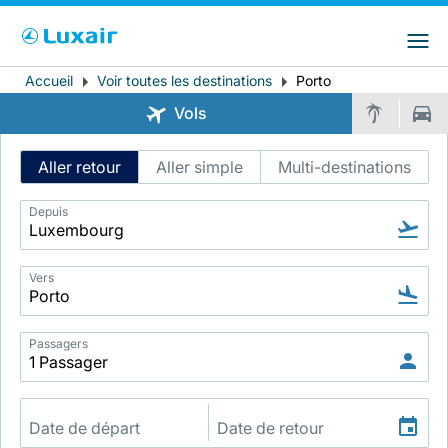
Choisissez votre pays et langue préférés
LuxairGroup Sites
Pays de résidence
Langue préférée
Accueil
Voir toutes les destinations
Porto
Fil
Vols
d'Ariane
Français
Intelligent
Aller retour
Aller simple
Multi-destinations
Flight
Search
Depuis
Vers
LuxairTours
Passagers