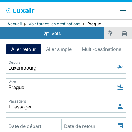
Choisissez votre pays et langue préférés
LuxairGroup Sites
Pays de résidence
Langue préférée
Accueil
Voir toutes les destinations
Prague
Fil
Vols
d'Ariane
Français
Intelligent
Aller retour
Aller simple
Multi-destinations
Flight
Search
Depuis
Vers
LuxairTours
Passagers