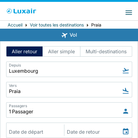
Choisissez votre pays et langue préférés
LuxairGroup Sites
Pays de résidence
Langue préférée
Accueil
Voir toutes les destinations
Praia
Fil
Vol
d'Ariane
Français
Intelligent
Aller retour
Aller simple
Multi-destinations
Flight
Search
Depuis
Vers
LuxairTours
Passagers