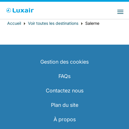
Choisissez votre pays et langue préférés
LuxairGroup Sites
Pays de résidence
Langue préférée
Accueil
Voir toutes les destinations
Salerne
Fil
d'Ariane
Français
Gestion des cookies
FAQs
Contactez nous
LuxairTours
Plan du site
À propos