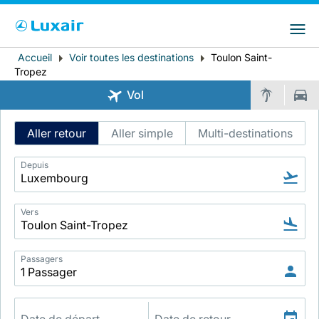
Choisissez votre pays et langue préférés
LuxairGroup Sites
Pays de résidence
Langue préférée
Accueil
Voir toutes les destinations
Toulon Saint-
Fil
Tropez
d'Ariane
Français
Vol
Intelligent
Aller retour
Aller simple
Multi-destinations
Flight
Search
Depuis
Vers
LuxairTours
Passagers