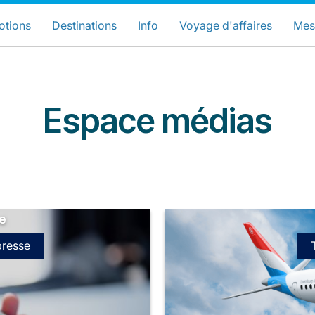
hoisissez votre pays et langue préfér
LuxairGroup Sites
otions
Destinations
Info
Voyage d'affaires
Mes
Langue préférée
Français
Espace médias
e
LuxairGroup
presse