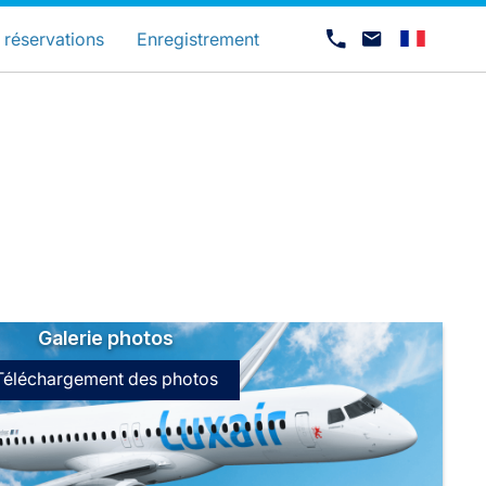
és
 réservations
Enregistrement
Galerie photos
Carrières chez Luxair
Téléchargement des photos