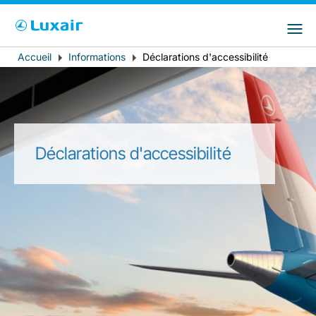
Choisissez votre pays et langue préférés
LuxairGroup Sites
Pays de résidence
Langue préférée
Accueil
Informations
Déclarations d'accessibilité
Fil
d'Ariane
Français
Déclarations d'accessibilité
LuxairTours