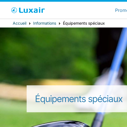
C
Prom
Fil
Accueil
Informations
Équipements spéciaux
Pays de résidence
d'Ariane
Équipements spéciaux
LuxairTours