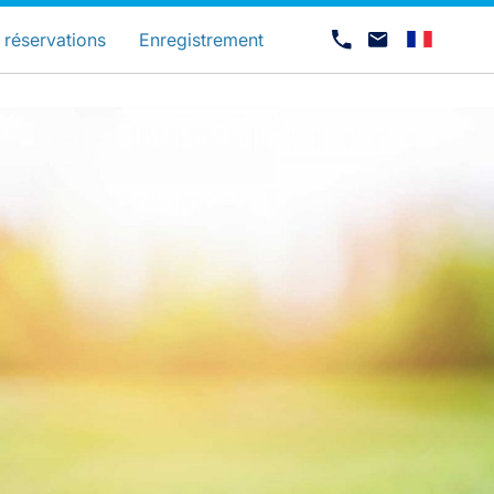
és
 réservations
Enregistrement
Carrières chez Luxair