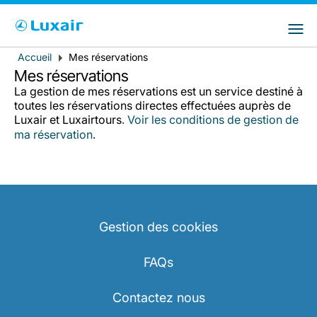
Choisissez votre pays et langue préférés
LuxairGroup Sites
Pays de résidence
Langue préférée
Accueil
Mes réservations
Fil
Mes réservations
d'Ariane
Français
La gestion de mes réservations est un service destiné à
toutes les réservations directes effectuées auprès de
Luxair et Luxairtours
Voir les conditions de gestion de
.
ma réservation
.
Gestion des cookies
LuxairTours
FAQs
Contactez nous