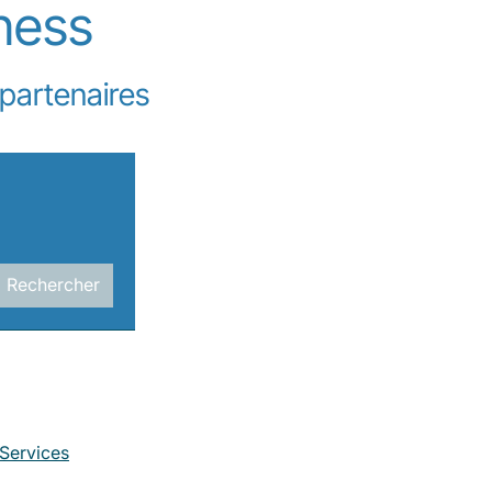
ness
partenaires
 Services