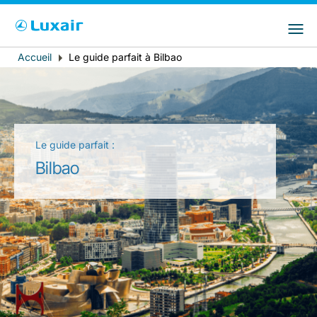
Choisissez votre pays et langue préférés
LuxairGroup Sites
Pays de résidence
Langue préférée
Accueil
Le guide parfait à Bilbao
Fil
d'Ariane
Français
Le guide parfait :
Bilbao
LuxairTours