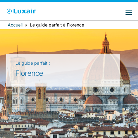
Choisissez votre pays et langue préférés
LuxairGroup Sites
Pays de résidence
Langue préférée
Accueil
Le guide parfait à Florence
Fil
d'Ariane
Français
Le guide parfait :
Florence
LuxairTours