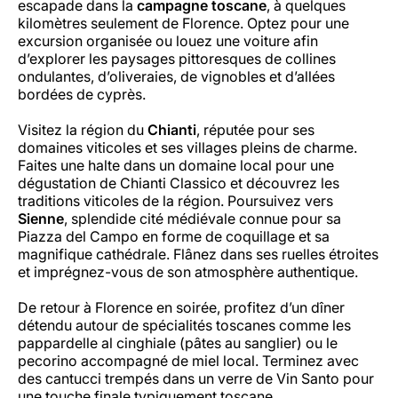
escapade dans la
campagne toscane
, à quelques
kilomètres seulement de Florence. Optez pour une
excursion organisée ou louez une voiture afin
d’explorer les paysages pittoresques de collines
ondulantes, d’oliveraies, de vignobles et d’allées
bordées de cyprès.
Visitez la région du
Chianti
, réputée pour ses
domaines viticoles et ses villages pleins de charme.
Faites une halte dans un domaine local pour une
dégustation de Chianti Classico et découvrez les
traditions viticoles de la région. Poursuivez vers
Sienne
, splendide cité médiévale connue pour sa
Piazza del Campo en forme de coquillage et sa
magnifique cathédrale. Flânez dans ses ruelles étroites
et imprégnez-vous de son atmosphère authentique.
De retour à Florence en soirée, profitez d’un dîner
détendu autour de spécialités toscanes comme les
pappardelle al cinghiale (pâtes au sanglier) ou le
pecorino accompagné de miel local. Terminez avec
des cantucci trempés dans un verre de Vin Santo pour
une touche finale typiquement toscane.