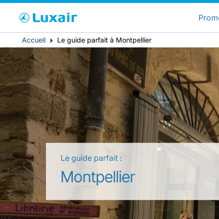
C
Prom
Fil
Accueil
Le guide parfait à Montpellier
Pays de résidence
d'Ariane
Le guide parfait :
LuxairTours
Montpellier