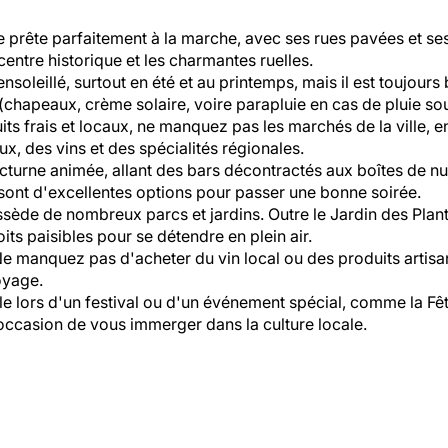
e prête parfaitement à la marche, avec ses rues pavées et s
centre historique et les charmantes ruelles.
nsoleillé, surtout en été et au printemps, mais il est toujour
(chapeaux, crème solaire, voire parapluie en cas de pluie so
ts frais et locaux, ne manquez pas les marchés de la ville, e
x, des vins et des spécialités régionales.
cturne animée, allant des bars décontractés aux boîtes de nu
sont d'excellentes options pour passer une bonne soirée.
sède de nombreux parcs et jardins. Outre le Jardin des Plan
ts paisibles pour se détendre en plein air.
e manquez pas d'acheter du vin local ou des produits artis
voyage.
lle lors d'un festival ou d'un événement spécial, comme la Fê
ccasion de vous immerger dans la culture locale.