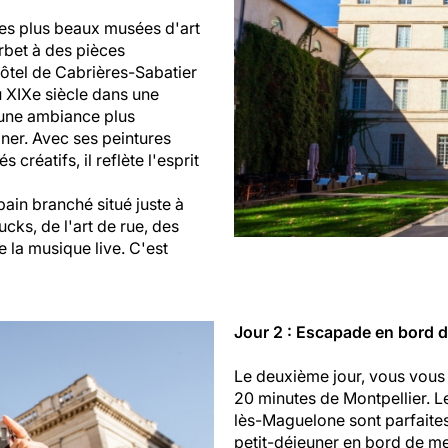
es plus beaux musées d'art
rbet à des pièces
ôtel de Cabrières-Sabatier
u XIXe siècle dans une
une ambiance plus
âner. Avec ses peintures
créatifs, il reflète l'esprit
ain branché situé juste à
ucks, de l'art de rue, des
e la musique live. C'est
Jour 2 : Escapade en bord 
Le deuxième jour, vous vous 
20 minutes de Montpellier. L
lès-Maguelone sont parfaites
petit-déjeuner en bord de mer