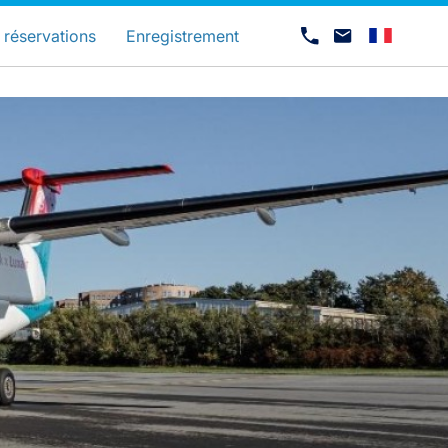
és
 réservations
Enregistrement
Carrières chez Luxair