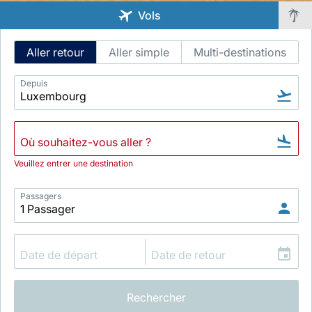
Vols
Intelligent
Aller retour
Aller simple
Multi-destinations
Flight
Search
Depuis
LuxairGroup
Veuillez entrer une destination
Passagers
Rechercher